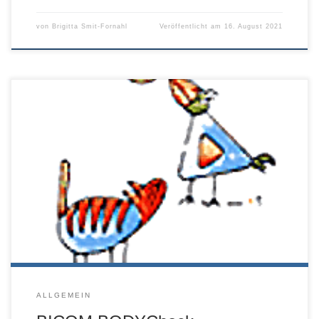
von
Brigitta Smit-Fornahl
Veröffentlicht am
16. August 2021
Bei unklaren Krankheitsbildern, chronischen oder als
unheilbar titulierten Erkrankungen kann der BICOM
BodyCheck Klarheit bringen. HighTech trifft Energetik – ein
nicht-lineares Programm analysiert unerkannte Belastungen
im Körper auf Zellebene und deren Ursache und macht
eine neue Herangehensweise möglich. So kann diese
innovative Methode helfen, selbst langjährige Probleme in
den Griff […]
ALLGEMEIN