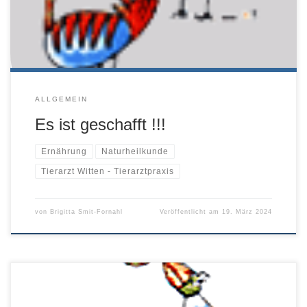
02302/9820190 Fax: 02302/9820192 Mail: […]
ALLGEMEIN
Es ist geschafft !!!
Ernährung
Naturheilkunde
Tierarzt Witten - Tierarztpraxis
von
Brigitta Smit-Fornahl
Veröffentlicht am
19. März 2024