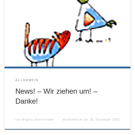
Liebe Patientenbesitzer, liebe Freunde, mein Team und ich
wünschen Ihnen/Euch und allen Vierbeinern ein gesegnetes
Weihnachtsfest und alles Gute, Glück und Gesundheit für
das kommende neue Jahr. Wer ein Haustier als
Familienmitglied hat, ist dem Glück ja schon sehr nahe und
nach wie vor gilt: Ist das Tierchen gesund, freut […]
ALLGEMEIN
News! – Wir ziehen um! –
Danke!
von
Brigitta Smit-Fornahl
Veröffentlicht am
28. Dezember 2023