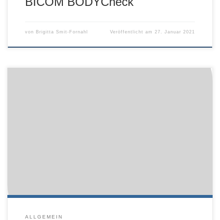
BICOM BODYCheck
von
Brigitta Smit-Fornahl
Veröffentlicht am
27. Januar 2021
Termine nach Vereinbarung! Wir bitten Sie, immer
telefonisch einen Termin zu vereinbaren, auch, wenn Sie
Medikamente abholen möchten. Telefon: 0 2302/ 9820190
Vielen Dank und bleiben Sie gesund!
ALLGEMEIN