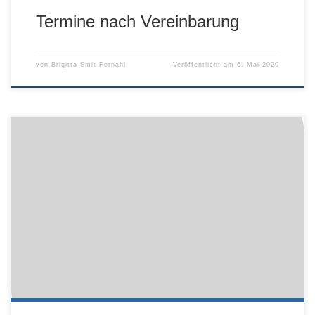
Termine nach Vereinbarung
von
Brigitta Smit-Fornahl
Veröffentlicht am
6. Mai 2020
Liebe Tierhalter, die Corona-Krise macht auch vor uns nicht
Halt. Deshalb bitten wir Sie ein paar Regeln zu beachten,
damit wir alle gesund und fit bleiben und weiter für Sie und
Ihr Tierchen da sein können. Coronavirus — Was man als
Tierbesitzer wissen sollte Coronavirus — Bitte vorab Termin
vereinbaren […]