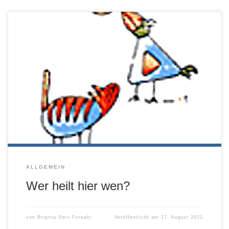
Ganzheitlicher Exkus von: Brigitta Smit-Fornahl, Elvira Ffr. v.
Schenck, Silke Meyer, Isabel Raabe, Christian Torp, Stefan
Hauck, Ute Reiter, Eugen Schabel Alle Informationen finden
Sie hier zum Download.
ALLGEMEIN
Wer heilt hier wen?
von
Brigitta Smit-Fornahl
Veröffentlicht am
17. August 2021