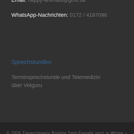
Email:
happy-animals@gmx.de
WhatsApp-Nachrichten:
0172 / 4187096
Sprechstunden
Terminsprechstunde und Telemedizin
über Vetguru
© 2026
Tierarztpraxis Brigitta Smit-Fornahl jetzt in Witten
–