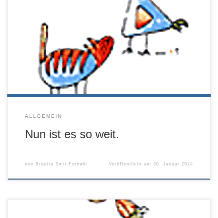
Liebe Patientenbesitzer, liebe Freunde! Nun ist es so weit.
Wie angekündigt brechen wir unsere Zelte in Schalksmühle
ab und bauen sie in Witten mit großer Freude und neuen
Ideen wieder auf. Vielen Dank für die vielen lieben Briefe,
Mails und persönlichen Rückmeldungen auf diese
getroffene Entscheidung. Das hat mich sehr […]
ALLGEMEIN
Nun ist es so weit.
von
Brigitta Smit-Fornahl
Veröffentlicht am
30. Januar 2024