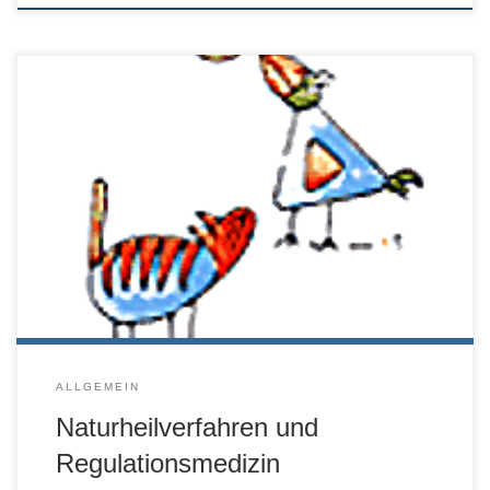
Tagung der DVG-Fachgruppeam Freitag, 19.11.21 l 10:00 –
18:20 Qualzucht-relevante Krankeitsdispositionen und
Erbkrankheiten – Diagnostik, Therapie und Prävention Alle
Infos hier im PDF-Dokument zum Download.
ALLGEMEIN
Naturheilverfahren und
Regulationsmedizin